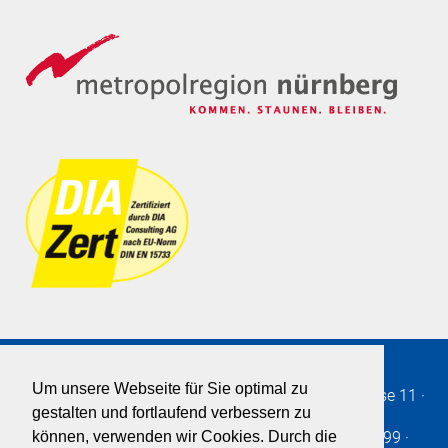
Um unsere Webseite für Sie optimal zu
Immobilien SOLLMANN+ZAGEL GmbH
·
Burgstrasse 11
·
gestalten und fortlaufend verbessern zu
90403
·
Nürnberg
· Germany
Telefon
+49 911 - 2361-0
· Fax: +49 911 - 2361-299 ·
können, verwenden wir Cookies. Durch die