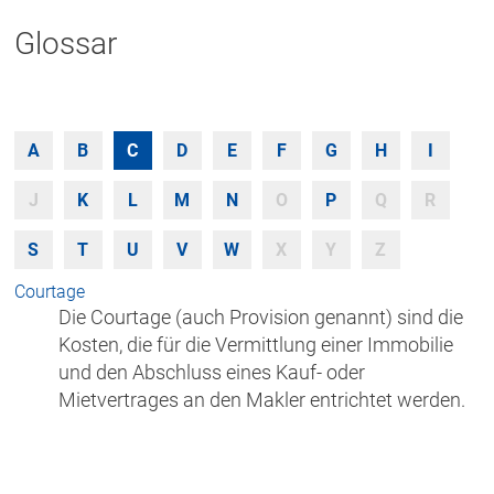
Glossar
A
B
C
D
E
F
G
H
I
J
K
L
M
N
O
P
Q
R
S
T
U
V
W
X
Y
Z
Courtage
Die Courtage (auch Provision genannt) sind die
Kosten, die für die Vermittlung einer Immobilie
und den Abschluss eines Kauf- oder
Mietvertrages an den Makler entrichtet werden.