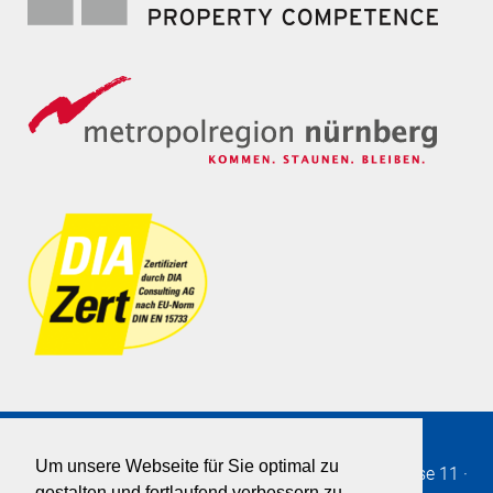
Um unsere Webseite für Sie optimal zu
Immobilien SOLLMANN+ZAGEL GmbH
·
Burgstrasse 11
·
gestalten und fortlaufend verbessern zu