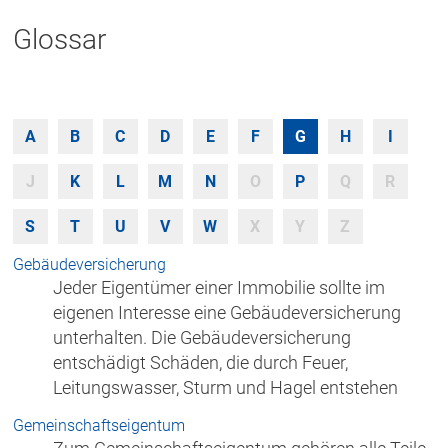
Glossar
A
B
C
D
E
F
G
H
I
J
K
L
M
N
O
P
Q
R
S
T
U
V
W
X
Y
Z
Gebäudeversicherung
Jeder Eigentümer einer Immobilie sollte im
eigenen Interesse eine Gebäudeversicherung
unterhalten. Die Gebäudeversicherung
entschädigt Schäden, die durch Feuer,
Leitungswasser, Sturm und Hagel entstehen
Gemeinschaftseigentum