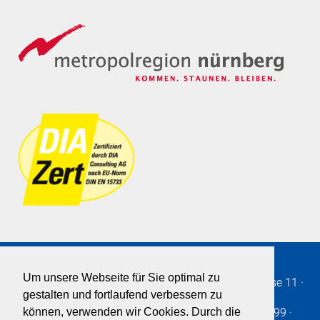
Um unsere Webseite für Sie optimal zu
Immobilien SOLLMANN+ZAGEL GmbH
·
Burgstrasse 11
·
gestalten und fortlaufend verbessern zu
90403
·
Nürnberg
· Germany
Telefon
+49 911 - 2361-0
· Fax: +49 911 - 2361-299 ·
können, verwenden wir Cookies. Durch die