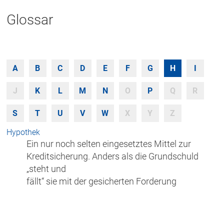
Glossar
A
B
C
D
E
F
G
H
I
J
K
L
M
N
O
P
Q
R
S
T
U
V
W
X
Y
Z
Hypothek
Ein nur noch selten eingesetztes Mittel zur
Kreditsicherung. Anders als die Grundschuld
„steht und
fällt“ sie mit der gesicherten Forderung