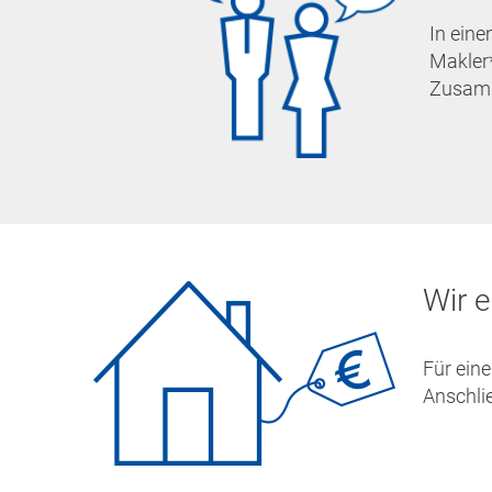
In eine
Makler
Zusamm
Wir e
Für ein
Anschli