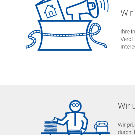
Wir 
Ihre I
Veröf
Intere
Wir 
Wir prü
durch. 