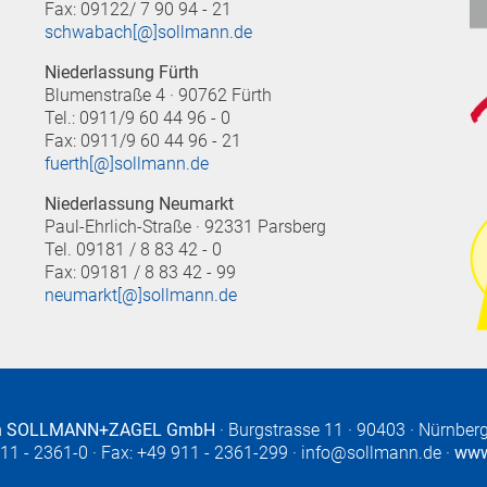
Fax: 09122/ 7 90 94 - 21
schwabach[@]sollmann.de
Niederlassung Fürth
Blumenstraße 4 · 90762 Fürth
Tel.: 0911/9 60 44 96 - 0
Fax: 0911/9 60 44 96 - 21
fuerth[@]sollmann.de
Niederlassung Neumarkt
Paul-Ehrlich-Straße · 92331 Parsberg
Tel. 09181 / 8 83 42 - 0
Fax: 09181 / 8 83 42 - 99
neumarkt[@]sollmann.de
en SOLLMANN+ZAGEL GmbH
·
Burgstrasse 11
·
90403
·
Nürnber
11 - 2361-0
· Fax: +49 911 - 2361-299 ·
info@sollmann.de
·
www