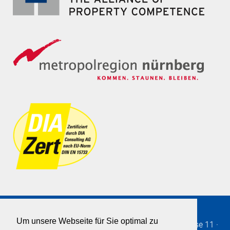
Um unsere Webseite für Sie optimal zu
Immobilien SOLLMANN+ZAGEL GmbH
·
Burgstrasse 11
·